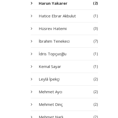
Harun Yakarer
(2)
Hatice Ebrar Akbulut
(1)
Hüsrev Hatemi
(3)
İbrahim Tenekeci
(7)
İdris Topçuoğlu
(1)
Kemal Sayar
(1)
Leylâ İpekçi
(2)
Mehmet Aycı
(2)
Mehmet Dinç
(2)
Mehmet Narlı
(2)