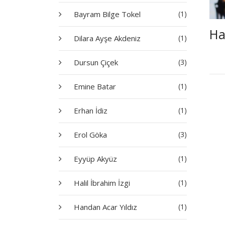
Bayram Bilge Tokel
(1)
Ha
Dilara Ayşe Akdeniz
(1)
Dursun Çiçek
(3)
Emine Batar
(1)
Erhan İdiz
(1)
Erol Göka
(3)
Eyyüp Akyüz
(1)
Halil İbrahim İzgi
(1)
Handan Acar Yıldız
(1)