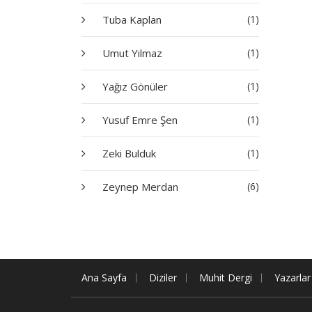
Tuba Kaplan
(1)
Umut Yılmaz
(1)
Yağız Gönüler
(1)
Yusuf Emre Şen
(1)
Zeki Bulduk
(1)
Zeynep Merdan
(6)
Ana Sayfa
Diziler
Muhit Dergi
Yazarlar