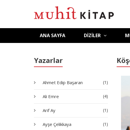
ANA SAYFA
DIZILER
M
Yazarlar
Köş
Ahmet Edip Başaran
(1)
Ali Emre
(4)
Arif Ay
(1)
Ayşe Çelikkaya
(1)