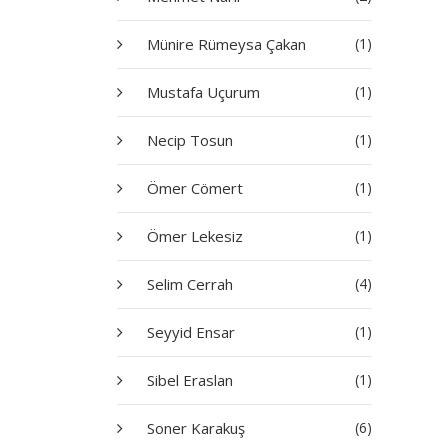
Münire Rümeysa Çakan
(1)
Mustafa Uçurum
(1)
Necip Tosun
(1)
Ömer Cömert
(1)
Ömer Lekesiz
(1)
Selim Cerrah
(4)
Seyyid Ensar
(1)
Sibel Eraslan
(1)
Soner Karakuş
(6)