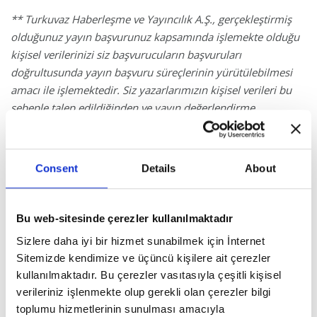
** Turkuvaz Haberleşme ve Yayıncılık A.Ş., gerçekleştirmiş
olduğunuz yayın başvurunuz kapsamında işlemekte olduğu
kişisel verilerinizi siz başvurucuların başvuruları
doğrultusunda yayın başvuru süreçlerinin yürütülebilmesi
amacı ile işlemektedir. Siz yazarlarımızın kişisel verileri bu
sebeple talep edildiğinden ve yayın değerlendirme
süreçlerinin yürütülmesi amacı ile işlendiğinden dolayı
lütfen başvuru sürecinizin yürütülebilmesi ile ilgisi
bulunmayan kişisel verilerinizi tarafımız ile paylaşmayınız.
Consent
Details
About
Bununla birlikte, paylaştığınız özgeçmişlerinizin içerisinde
iletmiş olduğunuz bilgiler içerisinde özel nitelikli kişisel
verilerinize yer vermemenizi önemle rica ederiz.
Bu web-sitesinde çerezler kullanılmaktadır
Sizlere daha iyi bir hizmet sunabilmek için İnternet
2- KİŞİSEL VERİLERİNİZİN TOPLANMASININ YÖNTEMİ VE
Sitemizde kendimize ve üçüncü kişilere ait çerezler
HUKUKİ SEBEBİ
kullanılmaktadır. Bu çerezler vasıtasıyla çeşitli kişisel
Kişisel verileriniz tamamen veya kısmen otomatik olan
verileriniz işlenmekte olup gerekli olan çerezler bilgi
yollarla,
toplumu hizmetlerinin sunulması amacıyla