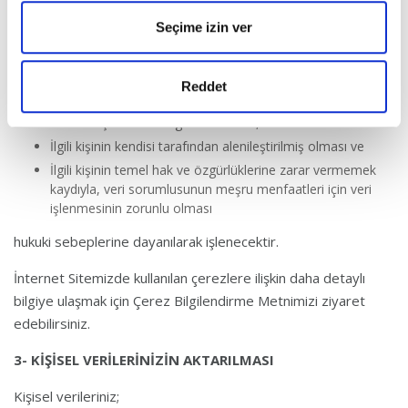
Muhit Kitap Başvuru Formu’nu doldurmanız ve bu kapsamda
başvurunuza ilişkin işlenen kişisel verileriniz KVKK’nın 5’inci
Seçime izin ver
maddesinde belirtilen;
Bir sözleşmenin kurulması veya ifasıyla doğrudan doğruya
Reddet
ilgili olması kaydıyla, sözleşmenin taraflarına ait kişisel
verilerin işlenmesinin gerekli olması,
İlgili kişinin kendisi tarafından alenileştirilmiş olması ve
İlgili kişinin temel hak ve özgürlüklerine zarar vermemek
kaydıyla, veri sorumlusunun meşru menfaatleri için veri
işlenmesinin zorunlu olması
hukuki sebeplerine dayanılarak işlenecektir.
İnternet Sitemizde kullanılan çerezlere ilişkin daha detaylı
bilgiye ulaşmak için Çerez Bilgilendirme Metnimizi ziyaret
edebilirsiniz.
3- KİŞİSEL VERİLERİNİZİN AKTARILMASI
Kişisel verileriniz;