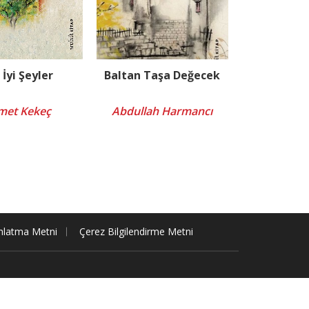
 İyi Şeyler
Baltan Taşa Değecek
met Kekeç
Abdullah Harmancı
nlatma Metni
Çerez Bilgilendirme Metni