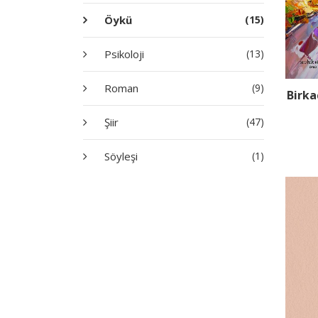
Öykü
(15)
Psikoloji
(13)
Roman
(9)
Birk
Şiir
(47)
Söyleşi
(1)