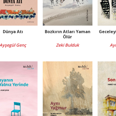
Dünya Atı
Bozkırın Atları Yaman
Geceley
Ölür
Ayşegül Genç
Zeki Bulduk
Ayn