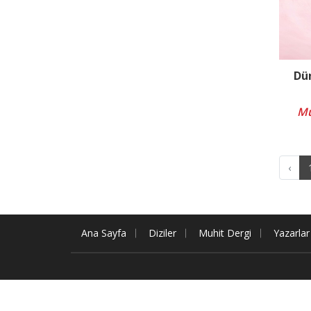
Dün
Mu
‹
Ana Sayfa
Diziler
Muhit Dergi
Yazarlar
Copyright © 2026 Muhit Kitap. Tüm hakları mahfuz