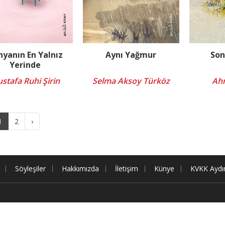
yanın En Yalnız
Aynı Yağmur
Son
Yerinde
stafa Ruhi Şirin
Selma Aksoy Türköz
Ah
1
2
›
Söyleşiler
Hakkımızda
İletişim
Künye
KVKK Aydı
dur.