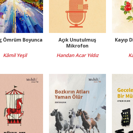
aç Ömrüm Boyunca
Açık Unutulmuş
Kayıp D
Mikrofon
Kâmil Yeşil
Handan Acar Yıldız
Ka