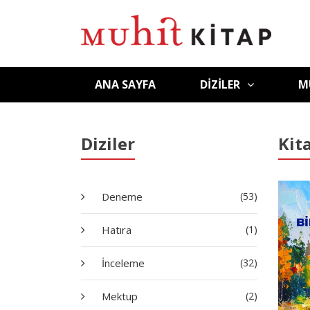
ANA SAYFA
DIZILER
M
Diziler
Kit
Deneme
(53)
Hatıra
(1)
İnceleme
(32)
Mektup
(2)