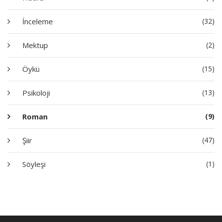
İnceleme
(32)
Mektup
(2)
Öykü
(15)
Psikoloji
(13)
Roman
(9)
Şiir
(47)
Söyleşi
(1)