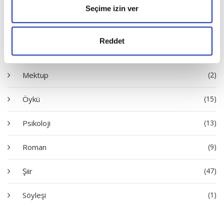
Deneme
(53)
Seçime izin ver
Hatıra
(1)
Reddet
İnceleme
(32)
Mektup
(2)
Öykü
(15)
Psikoloji
(13)
Roman
(9)
Şiir
(47)
Söyleşi
(1)