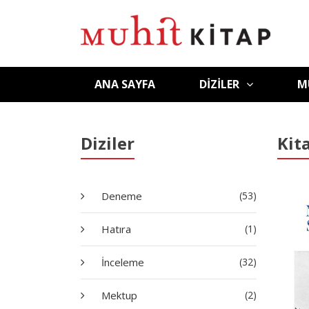
ANA SAYFA
DIZILER
M
Diziler
Kit
Deneme
(53)
Hatıra
(1)
İnceleme
(32)
Mektup
(2)