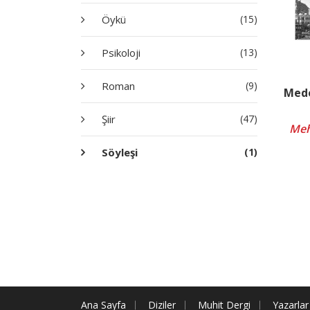
Öykü
(15)
Psikoloji
(13)
Roman
(9)
Mede
Şiir
(47)
Meh
Söyleşi
(1)
Ana Sayfa
Diziler
Muhit Dergi
Yazarlar