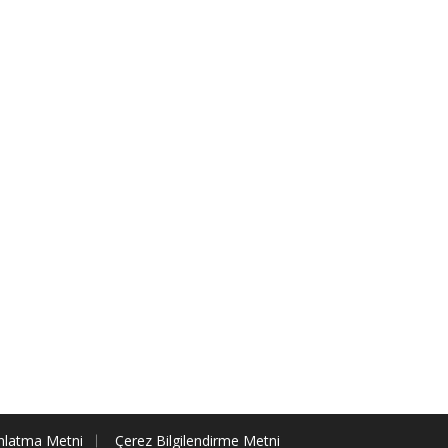
nlatma Metni
Çerez Bilgilendirme Metni