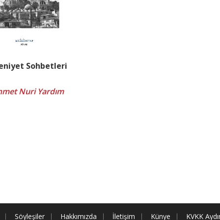
niyet Sohbetleri
met Nuri Yardım
Söyleşiler
Hakkımızda
İletişim
Künye
KVKK Aydı