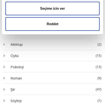
Seçime izin ver
Deneme
(53)
Hatıra
(1)
Reddet
İnceleme
(32)
Mektup
(2)
Öykü
(15)
Psikoloji
(13)
Roman
(9)
Şiir
(47)
Söyleşi
(1)