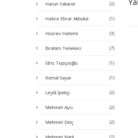
Ya
Harun Yakarer
(2)
Hatice Ebrar Akbulut
(1)
Hüsrev Hatemi
(3)
İbrahim Tenekeci
(7)
İdris Topçuoğlu
(1)
Kemal Sayar
(1)
Leylâ İpekçi
(2)
Mehmet Aycı
(2)
Mehmet Dinç
(2)
Mehmet Narlı
(2)