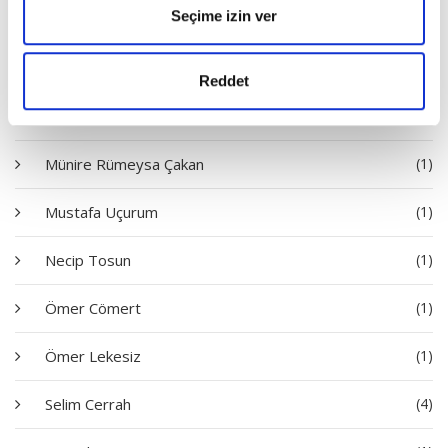
Seçime izin ver
Mehmet Aycı
(2)
Mehmet Dinç
(2)
Reddet
Mehmet Narlı
(2)
Münire Rümeysa Çakan
(1)
Mustafa Uçurum
(1)
Necip Tosun
(1)
Ömer Cömert
(1)
Ömer Lekesiz
(1)
Selim Cerrah
(4)