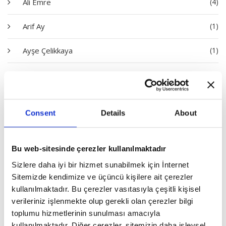
Ali Emre
(4)
Arif Ay
(1)
Ayşe Çelikkaya
(1)
Bayram Bilge Tokel
(1)
Dilara Ayşe Akdeniz
(1)
Consent
Details
About
Dursun Çiçek
(3)
Emine Batar
(1)
Bu web-sitesinde çerezler kullanılmaktadır
Sizlere daha iyi bir hizmet sunabilmek için İnternet
Erhan İdiz
(1)
Sitemizde kendimize ve üçüncü kişilere ait çerezler
kullanılmaktadır. Bu çerezler vasıtasıyla çeşitli kişisel
Erol Göka
(3)
verileriniz işlenmekte olup gerekli olan çerezler bilgi
toplumu hizmetlerinin sunulması amacıyla
Eyyüp Akyüz
(1)
kullanılmaktadır. Diğer çerezler, sitemizin daha işlevsel