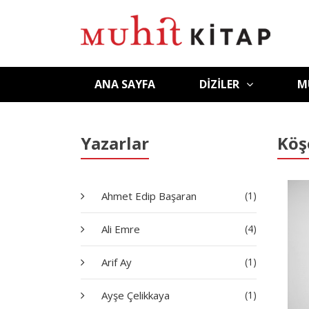
ANA SAYFA
DIZILER
M
Yazarlar
Köş
Ahmet Edip Başaran
(1)
Ali Emre
(4)
Arif Ay
(1)
Ayşe Çelikkaya
(1)