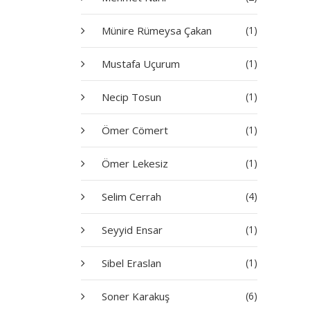
Münire Rümeysa Çakan
(1)
Mustafa Uçurum
(1)
Necip Tosun
(1)
Ömer Cömert
(1)
Ömer Lekesiz
(1)
Selim Cerrah
(4)
Seyyid Ensar
(1)
Sibel Eraslan
(1)
Soner Karakuş
(6)