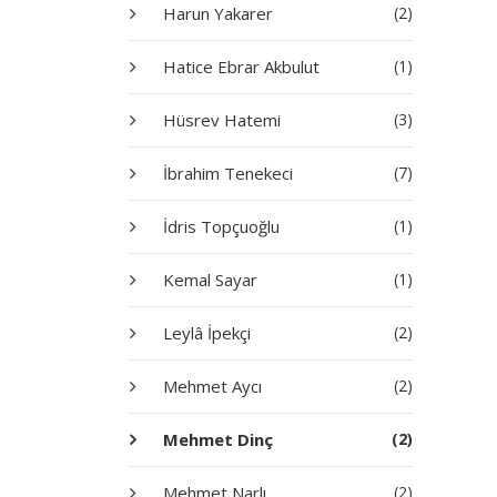
Harun Yakarer
(2)
Hatice Ebrar Akbulut
(1)
Hüsrev Hatemi
(3)
İbrahim Tenekeci
(7)
İdris Topçuoğlu
(1)
Kemal Sayar
(1)
Leylâ İpekçi
(2)
Mehmet Aycı
(2)
Mehmet Dinç
(2)
Mehmet Narlı
(2)