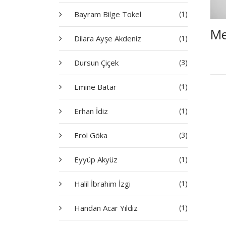
Bayram Bilge Tokel
(1)
Me
Dilara Ayşe Akdeniz
(1)
Dursun Çiçek
(3)
Emine Batar
(1)
Erhan İdiz
(1)
Erol Göka
(3)
Eyyüp Akyüz
(1)
Halil İbrahim İzgi
(1)
Handan Acar Yıldız
(1)