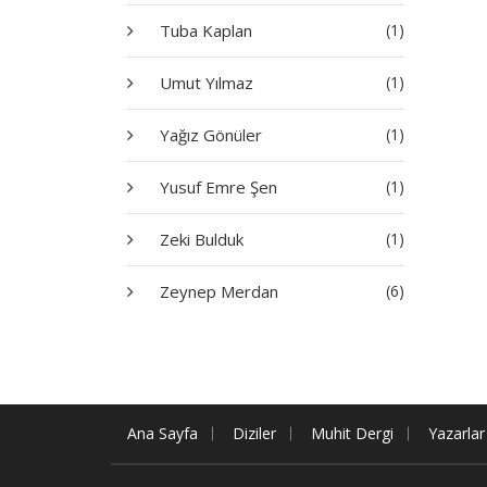
Tuba Kaplan
(1)
Umut Yılmaz
(1)
Yağız Gönüler
(1)
Yusuf Emre Şen
(1)
Zeki Bulduk
(1)
Zeynep Merdan
(6)
Ana Sayfa
Diziler
Muhit Dergi
Yazarlar