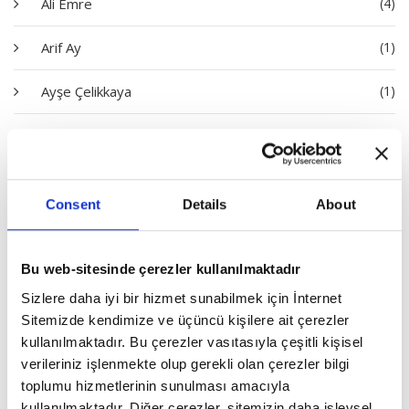
Ali Emre
(4)
Arif Ay
(1)
Ayşe Çelikkaya
(1)
Bayram Bilge Tokel
(1)
Dilara Ayşe Akdeniz
(1)
Consent
Details
About
Dursun Çiçek
(3)
Emine Batar
(1)
Bu web-sitesinde çerezler kullanılmaktadır
Sizlere daha iyi bir hizmet sunabilmek için İnternet
Erhan İdiz
(1)
Sitemizde kendimize ve üçüncü kişilere ait çerezler
kullanılmaktadır. Bu çerezler vasıtasıyla çeşitli kişisel
Erol Göka
(3)
verileriniz işlenmekte olup gerekli olan çerezler bilgi
toplumu hizmetlerinin sunulması amacıyla
Eyyüp Akyüz
(1)
kullanılmaktadır. Diğer çerezler, sitemizin daha işlevsel