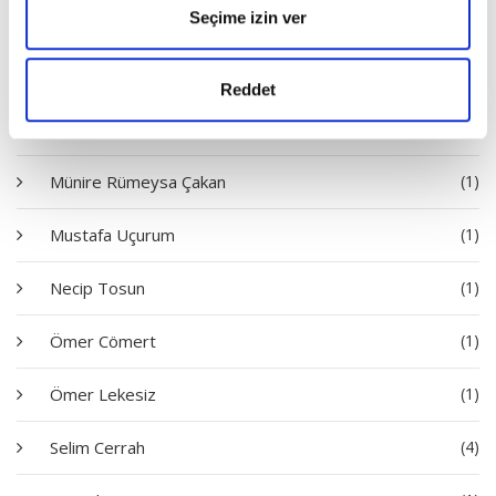
Seçime izin ver
Mehmet Aycı
(2)
Mehmet Dinç
(2)
Reddet
Mehmet Narlı
(2)
Münire Rümeysa Çakan
(1)
Mustafa Uçurum
(1)
Necip Tosun
(1)
Ömer Cömert
(1)
Ömer Lekesiz
(1)
Selim Cerrah
(4)