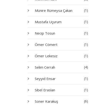
Münire Rümeysa Çakan
(1)
Mustafa Uçurum
(1)
Necip Tosun
(1)
Ömer Cömert
(1)
Ömer Lekesiz
(1)
Selim Cerrah
(4)
Seyyid Ensar
(1)
Sibel Eraslan
(1)
Soner Karakuş
(6)