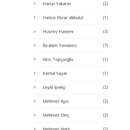
Harun Yakarer
(2)
Hatice Ebrar Akbulut
(1)
Hüsrev Hatemi
(3)
İbrahim Tenekeci
(7)
İdris Topçuoğlu
(1)
Kemal Sayar
(1)
Leylâ İpekçi
(2)
Mehmet Aycı
(2)
Mehmet Dinç
(2)
Mehmet Narlı
(2)