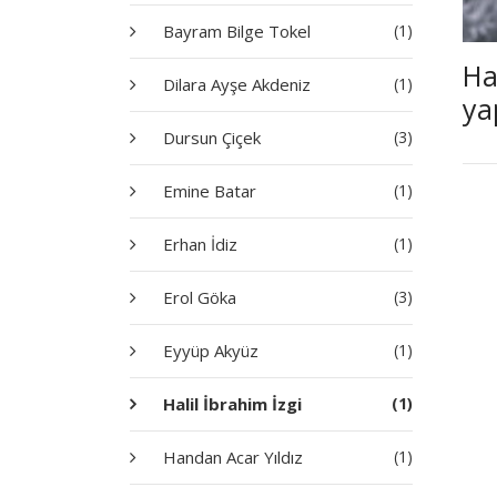
Bayram Bilge Tokel
(1)
Hal
Dilara Ayşe Akdeniz
(1)
ya
Dursun Çiçek
(3)
Emine Batar
(1)
Erhan İdiz
(1)
Erol Göka
(3)
Eyyüp Akyüz
(1)
Halil İbrahim İzgi
(1)
Handan Acar Yıldız
(1)