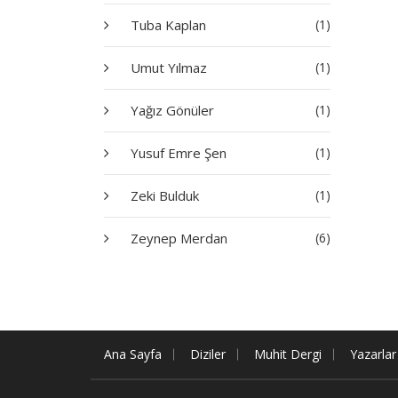
Tuba Kaplan
(1)
Umut Yılmaz
(1)
Yağız Gönüler
(1)
Yusuf Emre Şen
(1)
Zeki Bulduk
(1)
Zeynep Merdan
(6)
Ana Sayfa
Diziler
Muhit Dergi
Yazarlar