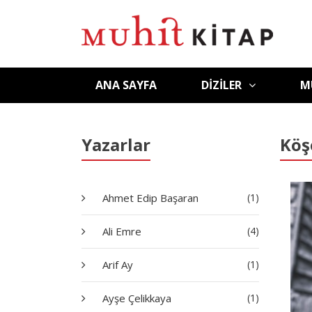
ANA SAYFA
DIZILER
M
Yazarlar
Köş
Ahmet Edip Başaran
(1)
Ali Emre
(4)
Arif Ay
(1)
Ayşe Çelikkaya
(1)