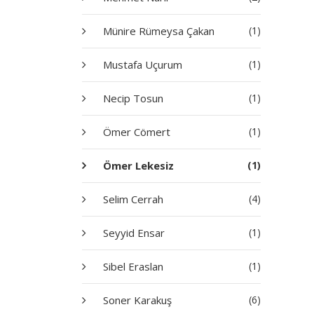
Münire Rümeysa Çakan
(1)
Mustafa Uçurum
(1)
Necip Tosun
(1)
Ömer Cömert
(1)
Ömer Lekesiz
(1)
Selim Cerrah
(4)
Seyyid Ensar
(1)
Sibel Eraslan
(1)
Soner Karakuş
(6)