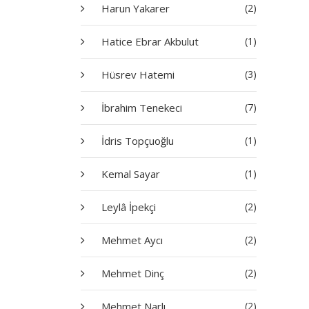
Harun Yakarer
(2)
Hatice Ebrar Akbulut
(1)
Hüsrev Hatemi
(3)
İbrahim Tenekeci
(7)
İdris Topçuoğlu
(1)
Kemal Sayar
(1)
Leylâ İpekçi
(2)
Mehmet Aycı
(2)
Mehmet Dinç
(2)
Mehmet Narlı
(2)