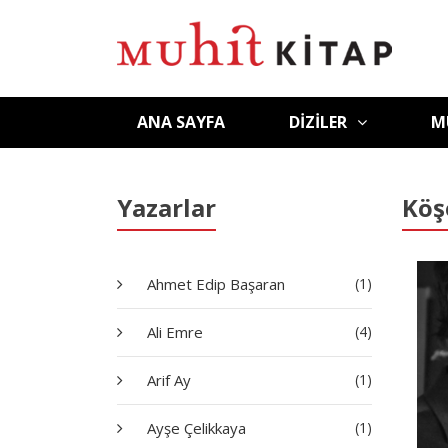
ANA SAYFA
DIZILER
M
Yazarlar
Köş
Ahmet Edip Başaran
(1)
Ali Emre
(4)
Arif Ay
(1)
Ayşe Çelikkaya
(1)