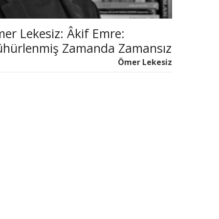
er Lekesiz: Âkif Emre:
hürlenmiş Zamanda Zamansız
r Yolcu
Ömer Lekesiz