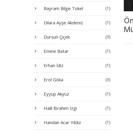
Bayram Bilge Tokel
(1)
Öm
Dilara Ayşe Akdeniz
(1)
Mü
Bi
Dursun Çiçek
(3)
Emine Batar
(1)
Erhan İdiz
(1)
Erol Göka
(3)
Eyyüp Akyüz
(1)
Halil İbrahim İzgi
(1)
Handan Acar Yıldız
(1)