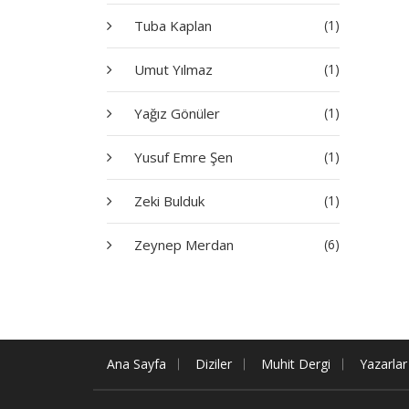
Tuba Kaplan
(1)
Umut Yılmaz
(1)
Yağız Gönüler
(1)
Yusuf Emre Şen
(1)
Zeki Bulduk
(1)
Zeynep Merdan
(6)
Ana Sayfa
Diziler
Muhit Dergi
Yazarlar