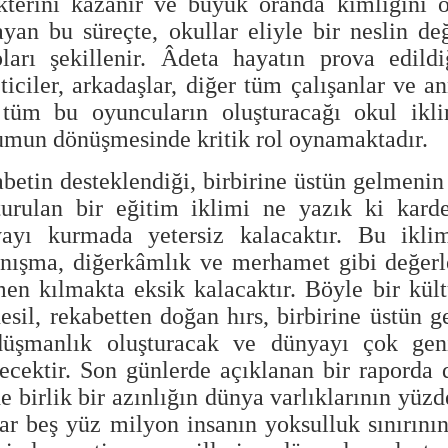
kterini kazanır ve büyük oranda kimliğini ol
ayan bu süreçte, okullar eliyle bir neslin de
pları şekillenir. Âdeta hayatın prova edild
ticiler, arkadaşlar, diğer tüm çalışanlar ve a
 tüm bu oyuncuların oluşturacağı okul ikli
umun dönüşmesinde kritik rol oynamaktadır.
betin desteklendiği, birbirine üstün gelmenin 
turulan bir eğitim iklimi ne yazık ki karde
ayı kurmada yetersiz kalacaktır. Bu ikli
nışma, diğerkâmlık ve merhamet gibi değerle
en kılmakta eksik kalacaktır. Böyle bir kül
nesil, rekabetten doğan hırs, birbirine üstün
üşmanlık oluşturacak ve dünyayı çok geni
recektir. Son günlerde açıklanan bir raporda 
e birlik bir azınlığın dünya varlıklarının yüz
ar beş yüz milyon insanın yoksulluk sınırını