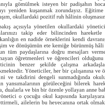
anıyla gömülmek isteyen bir padişahın hoca
ıyı yeniden kuşanmak zorundayız. Eğitime
aşım, okullardaki pozitif ruh hâlinin oluşmasın
akış açısıyla yönetilen okullardaki yöneticil
larınızı takip eder bilincinden hareketle 
şkanlığın en nadide örneklerini kendi davranış
şim ve dönüşümün ete kemiğe bürünmüş hâli o
un tüm paydaşlarına doğru mesajları vermel
ayan öğretmenleri ve öğrencileri olduğunu 
ticinin benzer şekilde çalışma arkadaşl
kmektedir. Yöneticiler, her bir çalışanına ve 
sini ve takdirini dengeli sunmadığında okul
n yansımalarının görüleceğini bilerek hare
a, dualarla ve bin bir özenle yollayan anne ba
yönetici o çocuğu okul kapısında karşılayar
ettirmeli, ailelerin bu heyecanına ortak olmak