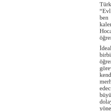
Türk
“Evl
ben 
kale
Hoca
öğre
İdea
birb
öğre
göre
kend
merh
edec
büyü
dola
yöne