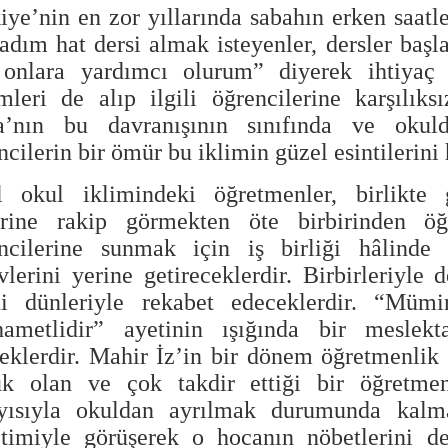
iye’nin en zor yıllarında sabahın erken saatl
adım hat dersi almak isteyenler, dersler başl
onlara yardımcı olurum” diyerek ihtiyaç
mleri de alıp ilgili öğrencilerine karşılı
’nın bu davranışının sınıfında ve okuld
ncilerin bir ömür bu iklimin güzel esintilerini 
l okul iklimindeki öğretmenler, birlikte g
irine rakip görmekten öte birbirinden ö
ncilerine sunmak için iş birliği hâlinde 
vlerini yerine getireceklerdir. Birbirleriyle 
i dünleriyle rekabet edeceklerdir. “Mümi
ametlidir” ayetinin ışığında bir meslekta
eklerdir. Mahir İz’in bir dönem öğretmenlik
k olan ve çok takdir ettiği bir öğretme
yısıyla okuldan ayrılmak durumunda kalm
timiyle görüşerek o hocanın nöbetlerini de