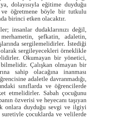
ya, dolayısıyla eğitime duyduğu
 ve öğretmene böyle bir tutkulu
da birinci etken olacaktır.
er; insanlar dudaklarınızı değil,
merhametin, şefkatin, adaletin,
larında sergilemelidirler. İstediği
larak sergileyecekleri örneklikle
idirler. Okumayan bir yönetici,
bilmelidir. Çalışkan olmayan bir
arına sahip olacağına inanması
öğrencisine adaletle davranmadığı,
undaki sınıflarda ve öğrencilerde
ket etmelidirler. Sabah çocuğunu
banın özverisi ve heyecanı taşıyan
ak onlara duyduğu sevgi ve ilgiyi
 suretiyle çocuklarda ve velilerde