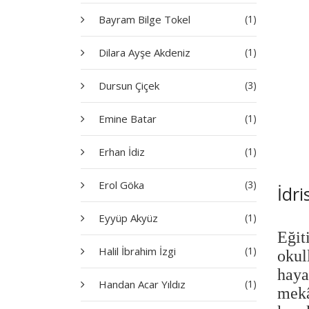
Bayram Bilge Tokel
(1)
Dilara Ayşe Akdeniz
(1)
Dursun Çiçek
(3)
Emine Batar
(1)
Erhan İdiz
(1)
Erol Göka
(3)
İdri
Eyyüp Akyüz
(1)
Eğit
Halil İbrahim İzgi
(1)
okul
haya
Handan Acar Yıldız
(1)
mekâ