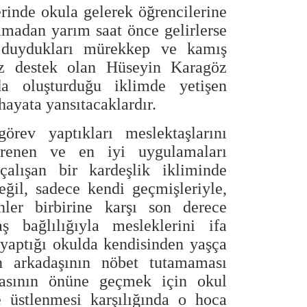
erinde okula gelerek öğrencilerine
amadan yarım saat önce gelirlerse
 duydukları mürekkep ve kamış
ksız destek olan Hüseyin Karagöz
a oluşturduğu iklimde yetişen
hayata yansıtacaklardır.
örev yaptıkları meslektaşlarını
ğrenen ve en iyi uygulamaları
çalışan bir kardeşlik ikliminde
değil, sadece kendi geçmişleriyle,
nler birbirine karşı son derece
ş bağlılığıyla mesleklerini ifa
 yaptığı okulda kendisinden yaşça
n arkadaşının nöbet tutamaması
asının önüne geçmek için okul
 üstlenmesi karşılığında o hoca