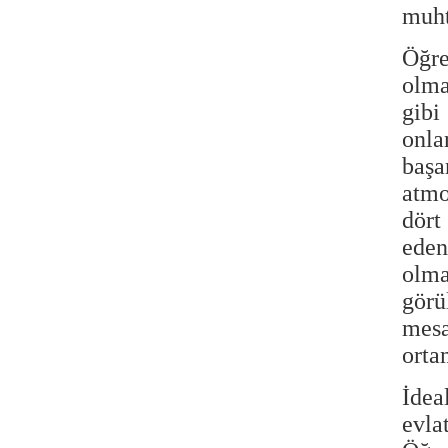
muht
Öğre
olma
gibi
onla
başa
atmo
dört
eden
olma
görü
mesa
orta
İdea
evla