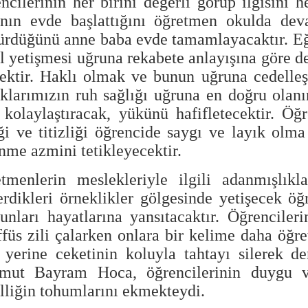
ncilerinin her birini değerli görüp ilgisini 
nın evde başlattığını öğretmen okulda dev
ürdüğünü anne baba evde tamamlayacaktır. Eği
l yetişmesi uğruna rekabete anlayışına göre d
ektir. Haklı olmak ve bunun uğruna cedelle
klarımızın ruh sağlığı uğruna en doğru olanın
i kolaylaştıracak, yükünü hafifletecektir. Öğ
iği ve titizliği öğrencide saygı ve layık olm
nme azmini tetikleyecektir.
tmenlerin meslekleriyle ilgili adanmışlıkla
erdikleri örneklikler gölgesinde yetişecek öğ
unları hayatlarına yansıtacaktır. Öğrencile
ffüs zili çalarken onlara bir kelime daha öğr
i yerine ceketinin koluyla tahtayı silerek
mut Bayram Hoca, öğrencilerinin duygu 
lliğin tohumlarını ekmekteydi.