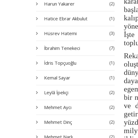
kara
Harun Yakarer
(2)
başl
kalı
Hatice Ebrar Akbulut
(1)
yöne
Hüsrev Hatemi
(3)
İşte
topl
İbrahim Tenekeci
(7)
Reka
İdris Topçuoğlu
(1)
oluş
düny
Kemal Sayar
(1)
daya
egem
Leylâ İpekçi
(2)
bir 
ve d
Mehmet Aycı
(2)
geti
yüzd
Mehmet Dinç
(2)
mily
Mehmet Narlı
(2)