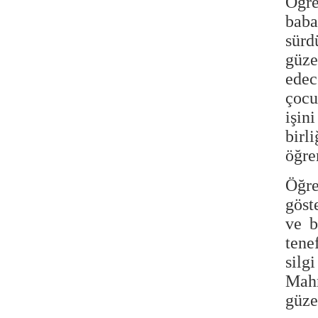
Öğre
baba
sürd
güze
edec
çocu
işin
birl
öğre
Öğre
göst
ve b
tene
silg
Mah
güze