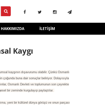
HAKKIMIZDA
İLETIŞIM
sal Kaygı
oplumsal kaygının dışavurumu olabilir. Çünkü Osmanlı
n çoğunda buna dair sonuçlar beliriyor. Dolayısıyla
ydınlar, Osmanlı Devleti ve toplumunun son çeyrekte
mgesel bir zeminde kurgulayıp paylaştılar.
 yeni bir kültürel dünya görüşü ve onun parçası