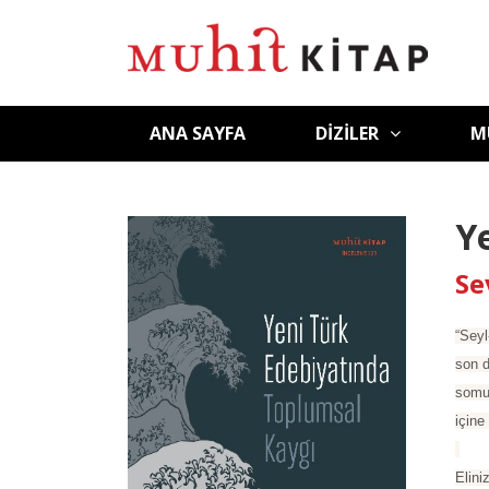
ANA SAYFA
DIZILER
M
Y
Se
“Seyl
son d
somut
içine
Elini