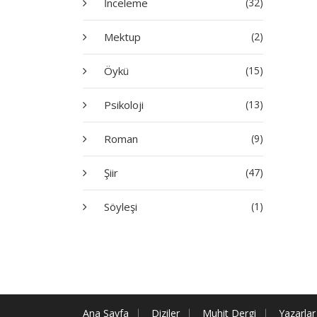
İnceleme
(32)
Mektup
(2)
Öykü
(15)
Psikoloji
(13)
Roman
(9)
Şiir
(47)
Söyleşi
(1)
Ana Sayfa
Diziler
Muhit Dergi
Yazarlar