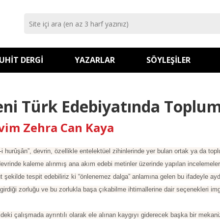
UHIT DERGI
YAZARLAR
SÖYLEŞILER
eni Türk Edebiyatında Toplum
vim Zehra Can Kaya
-i hurûşân”, devrin, özellikle entelektüel zihinlerinde yer bulan ortak ya da t
evrinde kaleme alınmış ana akım edebi metinler üzerinde yapılan incelemeleri
 şekilde tespit edebiliriz ki “önlenemez dalga” anlamına gelen bu ifadeyle a
 girdiği zorluğu ve bu zorlukla başa çıkabilme ihtimallerine dair seçenekleri i
zdeki çalışmada ayrıntılı olarak ele alınan kaygıyı giderecek başka bir mekanizma,