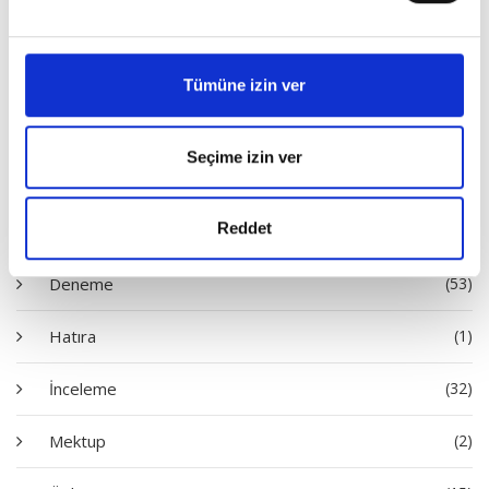
Tümüne izin ver
Satın Al
Seçime izin ver
Diziler
Reddet
Deneme
(53)
Hatıra
(1)
İnceleme
(32)
Mektup
(2)