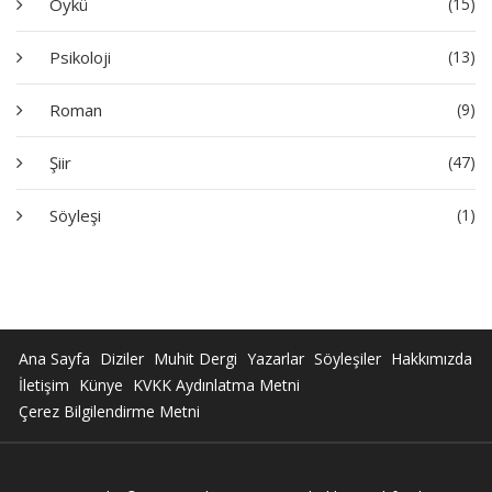
Öykü
(15)
Psikoloji
(13)
Roman
(9)
Şiir
(47)
Söyleşi
(1)
Ana Sayfa
Diziler
Muhit Dergi
Yazarlar
Söyleşiler
Hakkımızda
İletişim
Künye
KVKK Aydınlatma Metni
Çerez Bilgilendirme Metni