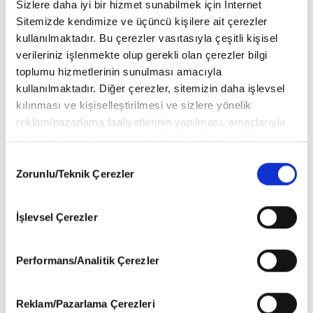
Sizlere daha iyi bir hizmet sunabilmek için İnternet
Sitemizde kendimize ve üçüncü kişilere ait çerezler
kullanılmaktadır. Bu çerezler vasıtasıyla çeşitli kişisel
verileriniz işlenmekte olup gerekli olan çerezler bilgi
toplumu hizmetlerinin sunulması amacıyla
kullanılmaktadır. Diğer çerezler, sitemizin daha işlevsel
kılınması ve kişiselleştirilmesi ve sizlere yönelik
reklam/pazarlama faaliyetlerinin yapılması, amaçlarıyla
sınırlı olarak açık rızanız dahilinde kullanılacaktır.
Çerezlere ilişkin tercihlerinizi aşağıda yer alan panel
Consent
vasıtasıyla belirleyebilirsiniz. Çerezlere ilişkin detaylı bilgi
Zorunlu/Teknik Çerezler
Selection
için Ayarlar butonuna tıklayabilir,
Çerez Bilgilendirme
Metnimizi
ziyaret edebilirsiniz.
İşlevsel Çerezler
6698 sayılı Kişisel Verilerin Korunması Kanunu uyarınca
hazırlanmış olan İnternet Sitesi Aydınlatma Metnimizi
okumak ve sitemizi ziyaretiniz kapsamında
Performans/Analitik Çerezler
gerçekleştirilen veri işleme faaliyetleri ile ilgili daha
detaylı bilgi almak için lütfen
tıklayınız
.
Reklam/Pazarlama Çerezleri