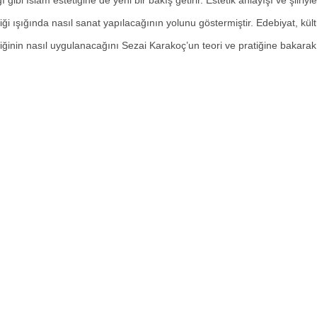
ğı gibi İslam estetiğine de yeni bir bakış getirir. Estetik anlayışı ve şiir
iği ışığında nasıl sanat yapılacağının yolunu göstermiştir. Edebiyat, kül
iğinin nasıl uygulanacağını Sezai Karakoç’un teori ve pratiğine bakarak 