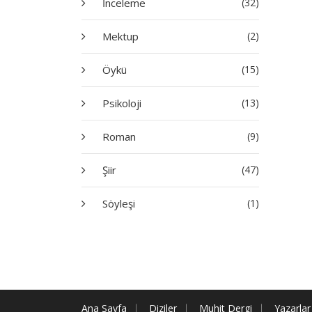
İnceleme
(32)
Mektup
(2)
Öykü
(15)
Psikoloji
(13)
Roman
(9)
Şiir
(47)
Söyleşi
(1)
Ana Sayfa
Diziler
Muhit Dergi
Yazarlar