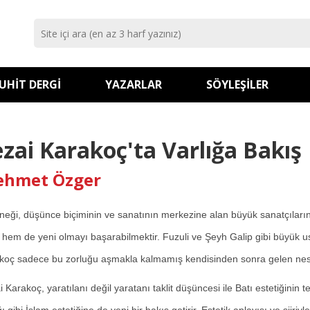
UHIT DERGI
YAZARLAR
SÖYLEŞILER
ezai Karakoç'ta Varlığa Bakış
hmet Özger
neği, düşünce biçiminin ve sanatının merkezine alan büyük sanatçıları
p hem de yeni olmayı başarabilmektir. Fuzuli ve Şeyh Galip gibi büyük us
koç sadece bu zorluğu aşmakla kalmamış kendisinden sonra gelen nesille
 Karakoç, yaratılanı değil yaratanı taklit düşüncesi ile Batı estetiğinin 