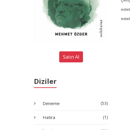
çıktı
estet
estet
Satın Al
Diziler
Deneme
(53)
Hatıra
(1)