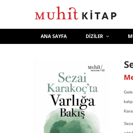
ANA SAYFA
DIZILER
M
S
Me
Gele
kalı
Kara
Sezai