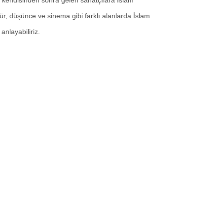
iyle kendisinden sonra gelen sanatçılara İslam
tür, düşünce ve sinema gibi farklı alanlarda İslam
anlayabiliriz.