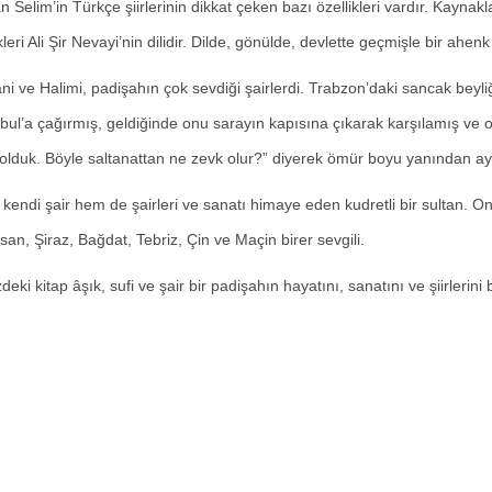
n Selim’in Türkçe şiirlerinin dikkat çeken bazı özellikleri vardır. Kaynaklar
leri Ali Şir Nevayi’nin dilidir. Dilde, gönülde, devlette geçmişle bir ahenk 
ni ve Halimi, padişahın çok sevdiği şairlerdi. Trabzon’daki sancak beyl
nbul’a çağırmış, geldiğinde onu sarayın kapısına çıkarak karşılamış ve 
l olduk. Böyle saltanattan ne zevk olur?” diyerek ömür boyu yanından a
kendi şair hem de şairleri ve sanatı himaye eden kudretli bir sultan. 
an, Şiraz, Bağdat, Tebriz, Çin ve Maçin birer sevgili.
zdeki kitap âşık, sufi ve şair bir padişahın hayatını, sanatını ve şiirlerini