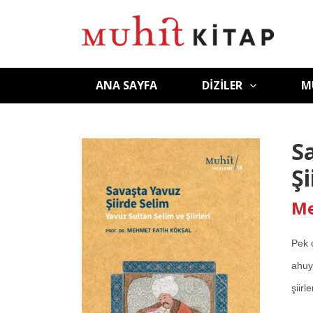
ANA SAYFA
DIZILER
M
S
Şi
Me
Pek 
ahuy
şiirl