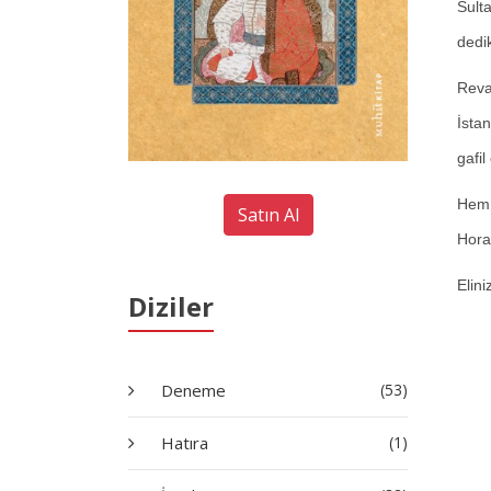
Sulta
dedik
Reva
İsta
gafi
Hem 
Satın Al
Horas
Elini
Diziler
Deneme
(53)
Hatıra
(1)