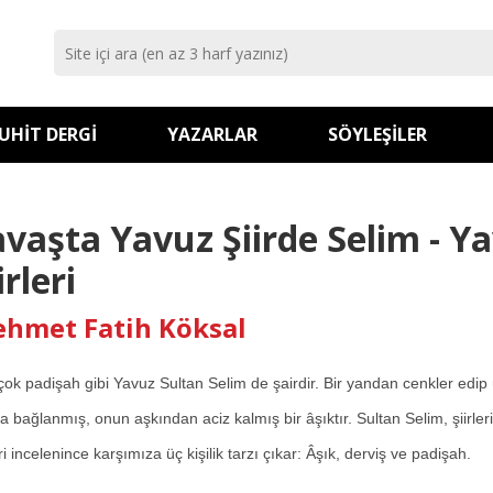
UHIT DERGI
YAZARLAR
SÖYLEŞILER
avaşta Yavuz Şiirde Selim - Y
irleri
hmet Fatih Köksal
çok padişah gibi Yavuz Sultan Selim de şairdir. Bir yandan cenkler edip
a bağlanmış, onun aşkından aciz kalmış bir âşıktır. Sultan Selim, şiir
eri incelenince karşımıza üç kişilik tarzı çıkar: Âşık, derviş ve padişah.