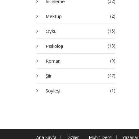
İnceleme
(32)
Mektup
(2)
Öykü
(15)
Psikoloji
(13)
Roman
(9)
Şiir
(47)
Söyleşi
(1)
Ana Sayfa
Diziler
Muhit Dergi
Yazarlar