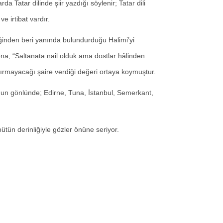
da Tatar dilinde şiir yazdığı söylenir; Tatar dili
ve irtibat vardır.
iğinden beri yanında bulundurduğu Halimi’yi
ona, “Saltanata nail olduk ama dostlar hâlinden
yırmayacağı şaire verdiği değeri ortaya koymuştur.
Onun gönlünde; Edirne, Tuna, İstanbul, Semerkant,
 bütün derinliğiyle gözler önüne seriyor.