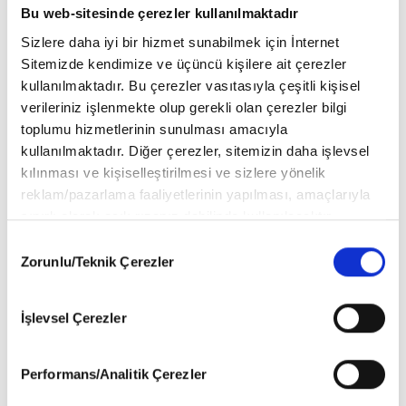
sizlerden gelen sorular çerçevesinde cevaplar aradık.
Bu web-sitesinde çerezler kullanılmaktadır
Sizlere daha iyi bir hizmet sunabilmek için İnternet
Sitemizde kendimize ve üçüncü kişilere ait çerezler
kullanılmaktadır. Bu çerezler vasıtasıyla çeşitli kişisel
verileriniz işlenmekte olup gerekli olan çerezler bilgi
toplumu hizmetlerinin sunulması amacıyla
kullanılmaktadır. Diğer çerezler, sitemizin daha işlevsel
kılınması ve kişiselleştirilmesi ve sizlere yönelik
reklam/pazarlama faaliyetlerinin yapılması, amaçlarıyla
sınırlı olarak açık rızanız dahilinde kullanılacaktır.
Çerezlere ilişkin tercihlerinizi aşağıda yer alan panel
Consent
vasıtasıyla belirleyebilirsiniz. Çerezlere ilişkin detaylı bilgi
Zorunlu/Teknik Çerezler
Selection
için Ayarlar butonuna tıklayabilir,
Çerez Bilgilendirme
Metnimizi
ziyaret edebilirsiniz.
İşlevsel Çerezler
6698 sayılı Kişisel Verilerin Korunması Kanunu uyarınca
hazırlanmış olan İnternet Sitesi Aydınlatma Metnimizi
okumak ve sitemizi ziyaretiniz kapsamında
Performans/Analitik Çerezler
gerçekleştirilen veri işleme faaliyetleri ile ilgili daha