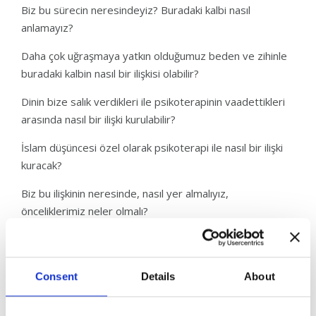
Biz bu sürecin neresindeyiz? Buradaki kalbi nasıl
anlamayız?
Daha çok uğraşmaya yatkın olduğumuz beden ve zihinle
buradaki kalbin nasıl bir ilişkisi olabilir?
Dinin bize salık verdikleri ile psikoterapinin vaadettikleri
arasında nasıl bir ilişki kurulabilir?
İslam düşüncesi özel olarak psikoterapi ile nasıl bir ilişki
kuracak?
Biz bu ilişkinin neresinde, nasıl yer almalıyız,
önceliklerimiz neler olmalı?
Bizim için değişmez ve değişebilir olanlar, sabitler ve
değişkenler neler?
Consent
Details
About
Temelde bu sorulara özelde ise teorik dünyada
tartıştığımız bu meselelerin yaşamımızdaki karşılıklarını