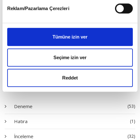
detaylı bilgi almak için lütfen
tıklayınız
.
Reklam/Pazarlama Çerezleri
Tümüne izin ver
Satın Al
Seçime izin ver
Reddet
Diziler
Deneme
(53)
Hatıra
(1)
İnceleme
(32)