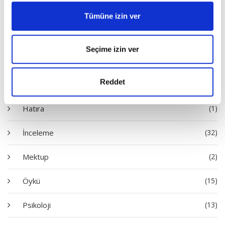
Satın Al
Tümüne izin ver
Diziler
Seçime izin ver
Reddet
Deneme
(53)
Hatıra
(1)
İnceleme
(32)
Mektup
(2)
Öykü
(15)
Psikoloji
(13)