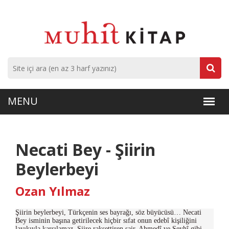
Necati Bey - Şiirin
Beylerbeyi
Ozan Yılmaz
Şiirin beylerbeyi, Türkçenin ses bayrağı, söz büyücüsü… Necati
Bey isminin başına getirilecek hiçbir sıfat onun edebî kişiliğini
layıkıyla karşılamaz. Şiire raksettiren şair, Ahmedî ve Şeyhî gibi