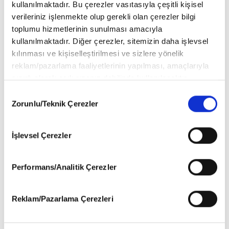
kullanılmaktadır. Bu çerezler vasıtasıyla çeşitli kişisel
verileriniz işlenmekte olup gerekli olan çerezler bilgi
toplumu hizmetlerinin sunulması amacıyla
kullanılmaktadır. Diğer çerezler, sitemizin daha işlevsel
kılınması ve kişiselleştirilmesi ve sizlere yönelik
reklam/pazarlama faaliyetlerinin yapılması, amaçlarıyla
sınırlı olarak açık rızanız dahilinde kullanılacaktır.
Çerezlere ilişkin tercihlerinizi aşağıda yer alan panel
Consent
vasıtasıyla belirleyebilirsiniz. Çerezlere ilişkin detaylı bilgi
Zorunlu/Teknik Çerezler
Selection
için Ayarlar butonuna tıklayabilir,
Çerez Bilgilendirme
Metnimizi
ziyaret edebilirsiniz.
İşlevsel Çerezler
6698 sayılı Kişisel Verilerin Korunması Kanunu uyarınca
hazırlanmış olan İnternet Sitesi Aydınlatma Metnimizi
okumak ve sitemizi ziyaretiniz kapsamında
Performans/Analitik Çerezler
gerçekleştirilen veri işleme faaliyetleri ile ilgili daha
detaylı bilgi almak için lütfen
tıklayınız
.
Reklam/Pazarlama Çerezleri