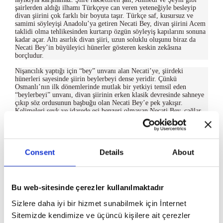
şairlerden aldığı ilhamı Türkçeye can veren yeteneğiyle besleyip
divan şiirini çok farklı bir boyuta taşır. Türkçe saf, kusursuz ve
samimi söyleyişi Anadolu’ya getiren Necati Bey, divan şiirini Acem
taklidi olma tehlikesinden kurtarıp özgün söyleyiş kapılarını sonuna
kadar açar. Altı asırlık divan şiiri, uzun soluklu oluşunu biraz da
Necati Bey’in büyüleyici hünerler gösteren keskin zekâsına
borçludur.
Nişancılık yaptığı için “bey” unvanı alan Necati’ye, şiirdeki
hünerleri sayesinde şiirin beylerbeyi dense yeridir. Çünkü
Osmanlı’nın ilk dönemlerinde mutlak bir yetkiyi temsil eden
“beylerbeyi” unvanı, divan şiirinin erken klasik devresinde sahneye
çıkıp söz ordusunun başbuğu olan Necati Bey’e pek yakışır.
Kelimeleri sevk ve idarede eşi benzeri olmayan Necati Bey, çağlar
ötesine gönderdiği bu orduyla birçok şairin gönlünü fethedip
bereketli Türk topraklarında yeni şiir burçlarının kurulmasına
öncülük eder. İşte elinizdeki kitap, “Şiirin Beylerbeyi Necati Bey”in
divanından seçilip günümüz okuyucusuna sunulan bir güldestedir.
Consent
Details
About
Bu web-sitesinde çerezler kullanılmaktadır
Sizlere daha iyi bir hizmet sunabilmek için İnternet
Sitemizde kendimize ve üçüncü kişilere ait çerezler