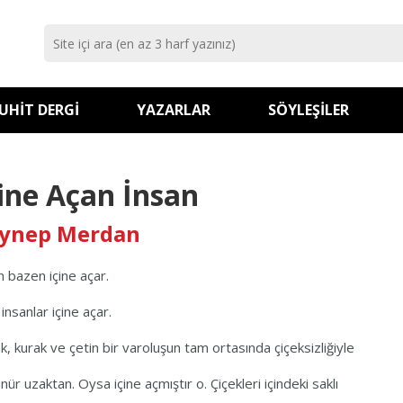
UHIT DERGI
YAZARLAR
SÖYLEŞILER
çine Açan İnsan
ynep Merdan
n bazen içine açar.
insanlar içine açar.
k, kurak ve çetin bir varoluşun tam ortasında çiçeksizliğiyle
nür uzaktan. Oysa içine açmıştır o. Çiçekleri içindeki saklı