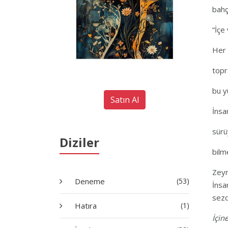
bahç
“İçe
Her 
topr
bu y
Satın Al
İnsa
sürü
Diziler
bilm
Zeyn
Deneme
(53)
İnsa
sezd
Hatıra
(1)
İçin