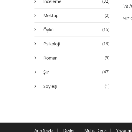
İnceleme
(32)
Ve h
Mektup
(2)
var 
Öykü
(15)
Psikoloji
(13)
Roman
(9)
Şiir
(47)
Söyleşi
(1)
Ana Sayfa
Diziler
Muhit Dergi
Yazarlar