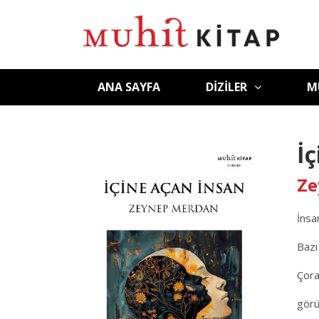
ANA SAYFA
DIZILER
M
İ
Ze
İnsa
Bazı 
Çora
görü