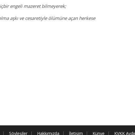
içbir engeli mazeret bilmeyerek;
olma aşkı ve cesaretiyle ölümüne açan herkese
Söyleşiler
Hakkımızda
İletişim
Künye
KVKK Aydı