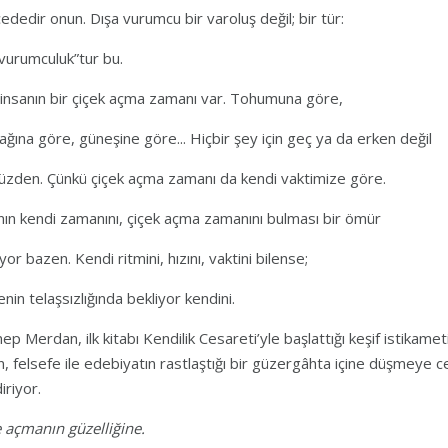
ededir onun. Dışa vurumcu bir varoluş değil; bir tür:
 vurumculuk”tur bu.
insanın bir çiçek açma zamanı var. Tohumuna göre,
ağına göre, güneşine göre... Hiçbir şey için geç ya da erken değil
üzden. Çünkü çiçek açma zamanı da kendi vaktimize göre.
nın kendi zamanını, çiçek açma zamanını bulması bir ömür
yor bazen. Kendi ritmini, hızını, vaktini bilense;
enin telaşsızlığında bekliyor kendini.
ep Merdan, ilk kitabı Kendilik Cesareti’yle başlattığı keşif istikameti
n, felsefe ile edebiyatın rastlaştığı bir güzergâhta içine düşmeye 
iriyor.
e açmanın güzelliğine.