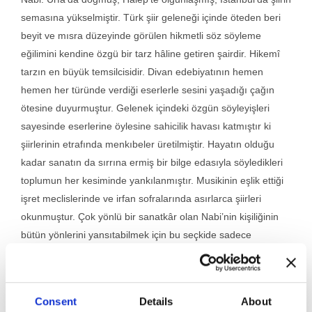
semasına yükselmiştir. Türk şiir geleneği içinde öteden beri
beyit ve mısra düzeyinde görülen hikmetli söz söyleme
eğilimini kendine özgü bir tarz hâline getiren şairdir. Hikemî
tarzın en büyük temsilcisidir. Divan edebiyatının hemen
hemen her türünde verdiği eserlerle sesini yaşadığı çağın
ötesine duyurmuştur. Gelenek içindeki özgün söyleyişleri
sayesinde eserlerine öylesine sahicilik havası katmıştır ki
şiirlerinin etrafında menkıbeler üretilmiştir. Hayatın olduğu
kadar sanatın da sırrına ermiş bir bilge edasıyla söyledikleri
toplumun her kesiminde yankılanmıştır. Musikinin eşlik ettiği
işret meclislerinde ve irfan sofralarında asırlarca şiirleri
okunmuştur. Çok yönlü bir sanatkâr olan Nabi’nin kişiliğinin
bütün yönlerini yansıtabilmek için bu seçkide sadece
şiirlerinden değil diğer eserlerinden de örneklere yer
verilmiştir.
Consent
Details
About