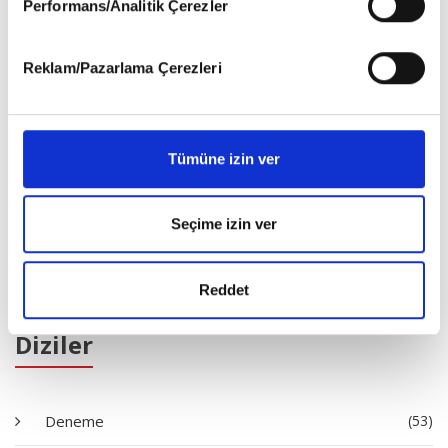
Performans/Analitik Çerezler
gerçekleştirilen veri işleme faaliyetleri ile ilgili daha
detaylı bilgi almak için lütfen
tıklayınız
.
Reklam/Pazarlama Çerezleri
Tümüne izin ver
Seçime izin ver
Satın Al
Reddet
Diziler
Deneme
(53)