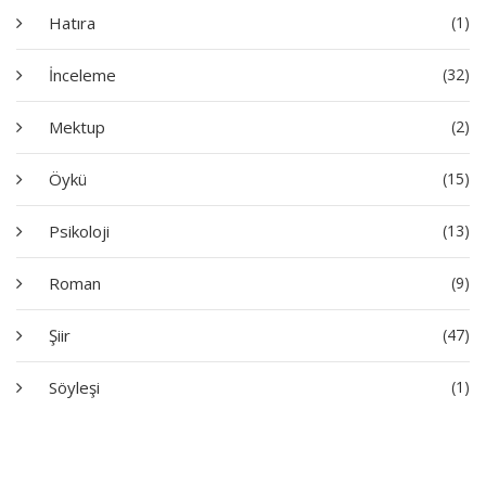
Hatıra
(1)
İnceleme
(32)
Mektup
(2)
Öykü
(15)
Psikoloji
(13)
Roman
(9)
Şiir
(47)
Söyleşi
(1)