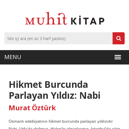
Hikmet Burcunda
Parlayan Yıldız: Nabi
Murat Öztürk
Osmanlı edebiyatının hikmet burcunda parlayan yıldızıdır
Nabi. Urfa’da doğmuş, Halep’te olgunlaşmış, İstanbul’da şiirin