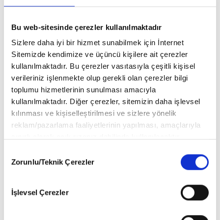
Bu web-sitesinde çerezler kullanılmaktadır
Sizlere daha iyi bir hizmet sunabilmek için İnternet
Sitemizde kendimize ve üçüncü kişilere ait çerezler
kullanılmaktadır. Bu çerezler vasıtasıyla çeşitli kişisel
verileriniz işlenmekte olup gerekli olan çerezler bilgi
toplumu hizmetlerinin sunulması amacıyla
kullanılmaktadır. Diğer çerezler, sitemizin daha işlevsel
kılınması ve kişiselleştirilmesi ve sizlere yönelik
reklam/pazarlama faaliyetlerinin yapılması, amaçlarıyla
sınırlı olarak açık rızanız dahilinde kullanılacaktır.
Çerezlere ilişkin tercihlerinizi aşağıda yer alan panel
Consent
vasıtasıyla belirleyebilirsiniz. Çerezlere ilişkin detaylı bilgi
Zorunlu/Teknik Çerezler
Selection
için Ayarlar butonuna tıklayabilir,
Çerez Bilgilendirme
Metnimizi
ziyaret edebilirsiniz.
İşlevsel Çerezler
6698 sayılı Kişisel Verilerin Korunması Kanunu uyarınca
hazırlanmış olan İnternet Sitesi Aydınlatma Metnimizi
okumak ve sitemizi ziyaretiniz kapsamında