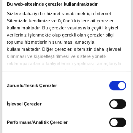
Basım Dili
Bu web-sitesinde çerezler kullanılmaktadır
Türkçe
Sizlere daha iyi bir hizmet sunabilmek için İnternet
Sitemizde kendimize ve üçüncü kişilere ait çerezler
kullanılmaktadır. Bu çerezler vasıtasıyla çeşitli kişisel
verileriniz işlenmekte olup gerekli olan çerezler bilgi
toplumu hizmetlerinin sunulması amacıyla
kullanılmaktadır. Diğer çerezler, sitemizin daha işlevsel
kılınması ve kişiselleştirilmesi ve sizlere yönelik
reklam/pazarlama faaliyetlerinin yapılması, amaçlarıyla
sınırlı olarak açık rızanız dahilinde kullanılacaktır.
Çerezlere ilişkin tercihlerinizi aşağıda yer alan panel
Consent
vasıtasıyla belirleyebilirsiniz. Çerezlere ilişkin detaylı bilgi
Zorunlu/Teknik Çerezler
Selection
için Ayarlar butonuna tıklayabilir,
Çerez Bilgilendirme
Metnimizi
ziyaret edebilirsiniz.
İşlevsel Çerezler
6698 sayılı Kişisel Verilerin Korunması Kanunu uyarınca
hazırlanmış olan İnternet Sitesi Aydınlatma Metnimizi
okumak ve sitemizi ziyaretiniz kapsamında
Performans/Analitik Çerezler
gerçekleştirilen veri işleme faaliyetleri ile ilgili daha