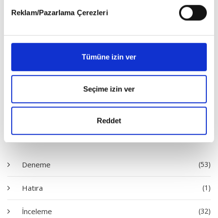
detaylı bilgi almak için lütfen
tıklayınız
.
Reklam/Pazarlama Çerezleri
Tümüne izin ver
Satın Al
Seçime izin ver
Reddet
Diziler
Deneme
(53)
Hatıra
(1)
İnceleme
(32)