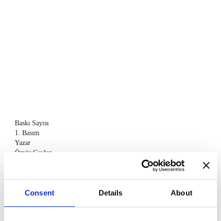
Baskı Sayısı
1. Basım
Yazar
Ömür Ceylan
Hamur Kalitesi
2. Hamur
İlk Baskı Yılı
2023
Consent
Details
About
Kitap Formatı
Ciltsiz