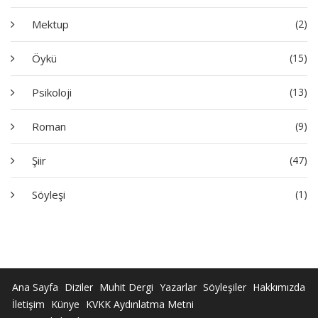
Mektup
(2)
Öykü
(15)
Psikoloji
(13)
Roman
(9)
Şiir
(47)
Söyleşi
(1)
Ana Sayfa
Diziler
Muhit Dergi
Yazarlar
Söyleşiler
Hakkımızda
İletişim
Künye
KVKK Aydınlatma Metni