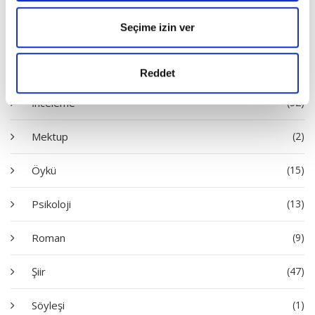
Seçime izin ver
Deneme
(53)
Hatıra
(1)
Reddet
İnceleme
(32)
Mektup
(2)
Öykü
(15)
Psikoloji
(13)
Roman
(9)
Şiir
(47)
Söyleşi
(1)