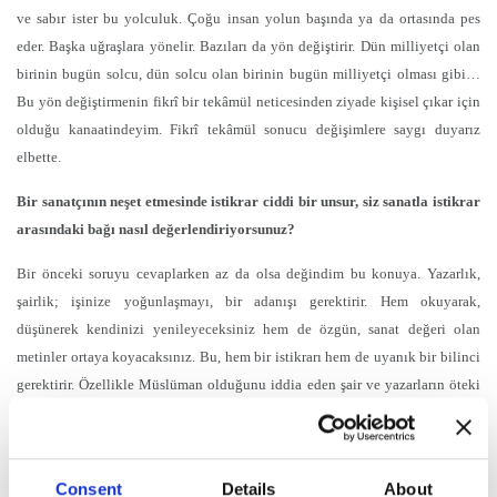
ve sabır ister bu yolculuk. Çoğu insan yolun başında ya da ortasında pes
eder. Başka uğraşlara yönelir. Bazıları da yön değiştirir. Dün milliyetçi olan
birinin bugün solcu, dün solcu olan birinin bugün milliyetçi olması gibi…
Bu yön değiştirmenin fikrî bir tekâmül neticesinden ziyade kişisel çıkar için
olduğu kanaatindeyim. Fikrî tekâmül sonucu değişimlere saygı duyarız
elbette.
Bir sanatçının neşet etmesinde istikrar ciddi bir unsur, siz sanatla istikrar
arasındaki bağı nasıl değerlendiriyorsunuz?
Bir önceki soruyu cevaplarken az da olsa değindim bu konuya. Yazarlık,
şairlik; işinize yoğunlaşmayı, bir adanışı gerektirir. Hem okuyarak,
düşünerek kendinizi yenileyeceksiniz hem de özgün, sanat değeri olan
metinler ortaya koyacaksınız. Bu, hem bir istikrarı hem de uyanık bir bilinci
gerektirir. Özellikle Müslüman olduğunu iddia eden şair ve yazarların öteki
şair ve yazarlara göre işleri daha da zor. Öncelikle İslâmî bir hayatın tesisi
için çaba göstermek zorundayız. Biz Bâkî’den de Fuzûlî’den de Şeyh
Galip’ten de daha zor bir hayatın içindeyiz. Dünya görüşümüzün dışında bir
Consent
Details
About
hayatı yaşıyoruz çünkü. Biz hem sanatımızı inşa edeceğiz hem de dünyadaki