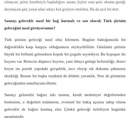
olmayan, şiirin kendisiyle başladığını sanan, hiçbir usta şairi okuma gereği
duymayan şair, yazar aday adayı kol geziyor ortalıkta. Bu da ayrı bir dert.
Sanatçı gelecekle nasıl bir bağ kurmalı ve son olarak Türk şiirinin
geleceğini nasıl görüyorsunuz?
Türk şiirinin geleceği nasıl olur, bilemem. Bugüne baktığımızda bir
dağınıklıkla karşı karşıya olduğumuzu söyleyebilirim. Günümüz şiirinin
büyük bir bölümü gelenekten kopuk bir çizgide seyrediyor. Bu kopuşun iki
boyutu var. Birincisi düşünce boyutu, yani dünya görüşü belirsizliği; ikinci
boyut ise poetik yapıdaki gevşeklik, ince eleyip sık dokuma çabasının
eksikliği. Bunun bir başka tezahürü de dildeki yavanlık. Yine de şiirimizin
geleceğinden umutluyum elbette.
Sanatçı gelenekle bağını sıkı tutarsa, kendi medeniyet değerlerinden
beslenirse, o değerleri özümserse, evrensel bir bakış açısına sahip olursa
gelecekle de bağını kurmuş olur. Çünkü geleceği belirleyen bugünkü
mesaimizdir.