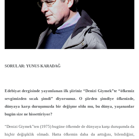
SORULAR: YUNUS KARADAĞ
Edebiyat dergisinde yayımlanan ilk şiiriniz “Denizi Giymek”te “öfkemiz
sevgimizden sıcak şimdi” diyorsunuz. O şiirden şimdiye öfkenizde,
dünyaya karşı duruşunuzda bir değişme oldu mu, bu dünya, yaşananlar
bugün size ne hissettiriyor?
“Denizi Giymek”ten (1975) bugüne öfkemde de dünyaya karşı duruşumda da
hiçbir değişiklik olmadı. Hatta öfkemin daha da arttığını, bilendiğini,