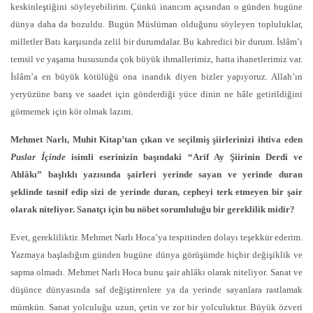
keskinleştiğini söyleyebilirim. Çünkü inancım açısından o günden bugüne
dünya daha da bozuldu. Bugün Müslüman olduğunu söyleyen topluluklar,
milletler Batı karşısında zelil bir durumdalar. Bu kahredici bir durum. İslâm’ı
temsil ve yaşama hususunda çok büyük ihmallerimiz, hatta ihanetlerimiz var.
İslâm’a en büyük kötülüğü ona inandık diyen bizler yapıyoruz. Allah’ın
yeryüzüne barış ve saadet için gönderdiği yüce dinin ne hâle getirildiğini
görmemek için kör olmak lazım.
Mehmet Narlı, Muhit Kitap’tan çıkan ve seçilmiş şiirlerinizi ihtiva eden
Puslar İçinde
isimli eserinizin başındaki “Arif Ay Şiirinin Derdi ve
Ahlâkı” başlıklı yazısında şairleri yerinde sayan ve yerinde duran
şeklinde tasnif edip sizi de yerinde duran, cepheyi terk etmeyen bir şair
olarak niteliyor. Sanatçı için bu nöbet sorumluluğu bir gereklilik midir?
Evet, gerekliliktir. Mehmet Narlı Hoca’ya tespitinden dolayı teşekkür ederim.
Yazmaya başladığım günden bugüne dünya görüşümde hiçbir değişiklik ve
sapma olmadı. Mehmet Narlı Hoca bunu şair ahlâkı olarak niteliyor. Sanat ve
düşünce dünyasında saf değiştirenlere ya da yerinde sayanlara rastlamak
mümkün. Sanat yolculuğu uzun, çetin ve zor bir yolculuktur. Büyük özveri