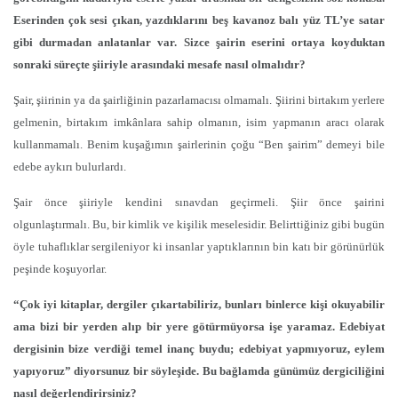
Eserinden çok sesi çıkan, yazdıklarını beş kavanoz balı yüz TL’ye satar
gibi durmadan anlatanlar var. Sizce şairin eserini ortaya koyduktan
sonraki süreçte şiiriyle arasındaki mesafe nasıl olmalıdır?
Şair, şiirinin ya da şairliğinin pazarlamacısı olmamalı. Şiirini birtakım yerlere
gelmenin, birtakım imkânlara sahip olmanın, isim yapmanın aracı olarak
kullanmamalı. Benim kuşağımın şairlerinin çoğu “Ben şairim” demeyi bile
edebe aykırı bulurlardı.
Şair önce şiiriyle kendini sınavdan geçirmeli. Şiir önce şairini
olgunlaştırmalı. Bu, bir kimlik ve kişilik meselesidir. Belirttiğiniz gibi bugün
öyle tuhaflıklar sergileniyor ki insanlar yaptıklarının bin katı bir görünürlük
peşinde koşuyorlar.
“Çok iyi kitaplar, dergiler çıkartabiliriz, bunları binlerce kişi okuyabilir
ama bizi bir yerden alıp bir yere götürmüyorsa işe yaramaz. Edebiyat
dergisinin bize verdiği temel inanç buydu; edebiyat yapmıyoruz, eylem
yapıyoruz” diyorsunuz bir söyleşide. Bu bağlamda günümüz dergiciliğini
nasıl değerlendirirsiniz?