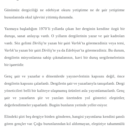
Günümüz dergiciliği ne edebiyat okuru yetiştirme ne de şair yetiştirme
hususlarında okul işlevini yitirmiş durumda.
Yazmaya başladığım 1970’li yıllarda çıkan her derginin kendine özgü bir
duruşu, sanat anlayışı vardı. O yılların dergilerinin yazar ve şair kadroları
vardı. Söz gelimi
Diriliş
’te yazan bir şairi
Varlık
’ta göremezdiniz veya tersi,
Varlık
’ta yazan bir şairi
Diriliş
’te ya da
Edebiyat
’ta göremezdiniz. Bu durum,
dergilerin misyonlarına sahip çıkmalarının, kavi bir duruş sergilemelerinin
bir işaretidir.
Genç şair ve yazarlar o dönemlerde yayınevlerinin kapısını değil, önce
dergilerin kapısını çalarlardı. Dergilerin şair ve yazarlarıyla tanışırlardı. Dergi
yöneticileri belli bir kaliteye ulaşmamış ürünleri asla yayımlamazlardı. Genç
şair ve yazarların şiir ve yazıları üzerinden yol gösterici eleştiriler,
değerlendirmeler yaparlardı. Bugün bunların yerinde yeller esiyor.
Elindeki şiiri beş dergiye birden gönderen, hangisi yayımlarsa kendini şanslı
gören gençler var. Çoğu burunlarından kıl aldırmayan, eleştiriye tahammülü