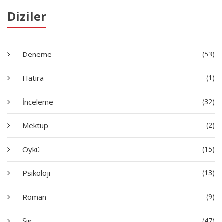
Diziler
Deneme
(53)
Hatıra
(1)
İnceleme
(32)
Mektup
(2)
Öykü
(15)
Psikoloji
(13)
Roman
(9)
Şiir
(47)