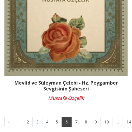
Mevlid ve Süleyman Çelebi - Hz. Peygamber
Sevgisinin Şaheseri
Mustafa Özçelik
‹
1
2
3
4
5
6
7
8
9
10
...
14