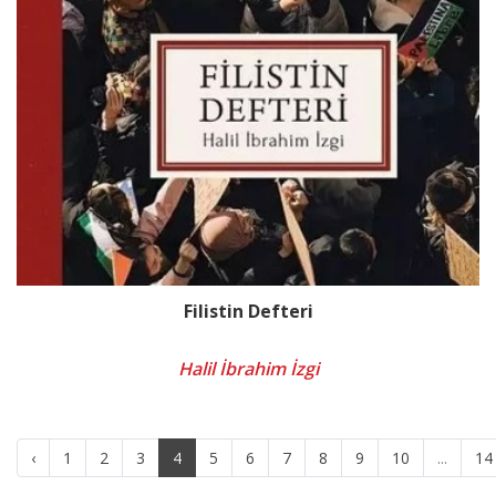
Filistin Defteri
Halil İbrahim İzgi
‹
1
2
3
4
5
6
7
8
9
10
...
14