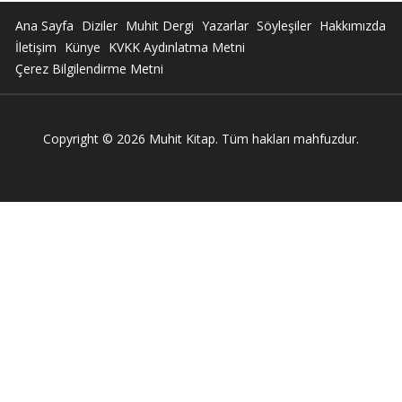
Ana Sayfa
Diziler
Muhit Dergi
Yazarlar
Söyleşiler
Hakkımızda
İletişim
Künye
KVKK Aydınlatma Metni
Çerez Bilgilendirme Metni
Copyright © 2026 Muhit Kitap. Tüm hakları mahfuzdur.