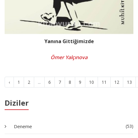
Yanına Gittiğimizde
Ömer Yalçınova
‹
1
2
...
6
7
8
9
10
11
12
13
Diziler
Deneme
(53)