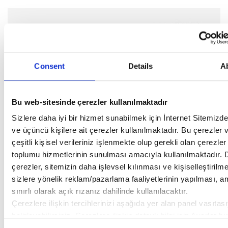
Consent
Details
A
Bu web-sitesinde çerezler kullanılmaktadır
Sizlere daha iyi bir hizmet sunabilmek için İnternet Sitemizd
ve üçüncü kişilere ait çerezler kullanılmaktadır. Bu çerezler 
çeşitli kişisel verileriniz işlenmekte olup gerekli olan çerezler 
toplumu hizmetlerinin sunulması amacıyla kullanılmaktadır. 
çerezler, sitemizin daha işlevsel kılınması ve kişiselleştirilm
sizlere yönelik reklam/pazarlama faaliyetlerinin yapılması, a
sınırlı olarak açık rızanız dahilinde kullanılacaktır.
Çerezlere ilişkin tercihlerinizi aşağıda yer alan panel vasıtası
belirleyebilirsiniz. Çerezlere ilişkin detaylı bilgi için Ayarlar 
tıklayabilir,
Çerez Bilgilendirme Metnimizi
ziyaret edebilirsi