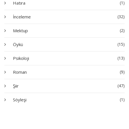
Hatıra
(1)
İnceleme
(32)
Mektup
(2)
Öykü
(15)
Psikoloji
(13)
Roman
(9)
Şiir
(47)
Söyleşi
(1)