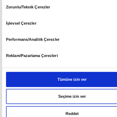
Consent
6698 sayılı Kişisel Verilerin Korunması Kanunu uyarınca haz
Zorunlu/Teknik Çerezler
Selection
olan İnternet Sitesi Aydınlatma Metnimizi okumak ve sitemizi 
kapsamında gerçekleştirilen veri işleme faaliyetleri ile ilgili d
İşlevsel Çerezler
bilgi almak için lütfen
tıklayınız
.
Performans/Analitik Çerezler
Reklam/Pazarlama Çerezleri
Bir Kuş Penceremize
Mehmet Aycı
Tümüne izin ver
Seçime izin ver
Reddet