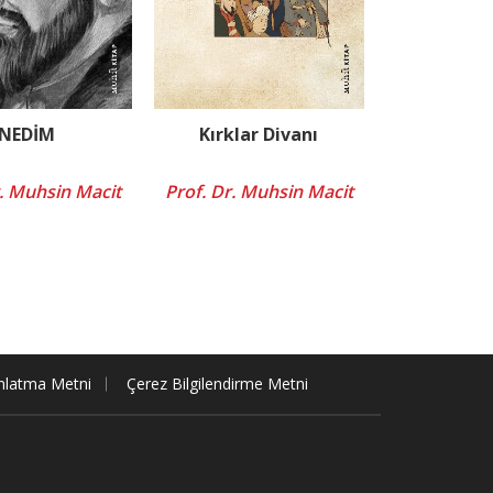
NEDİM
Kırklar Divanı
r. Muhsin Macit
Prof. Dr. Muhsin Macit
nlatma Metni
Çerez Bilgilendirme Metni