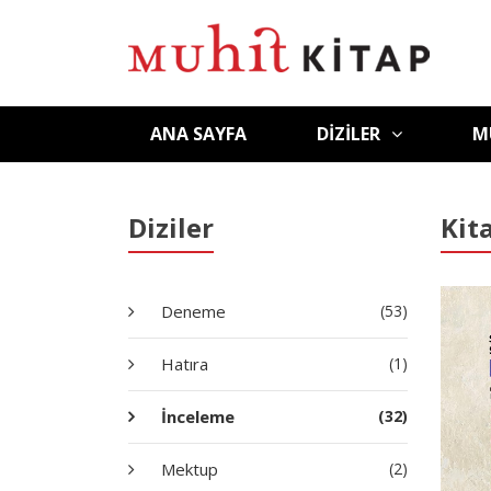
ANA SAYFA
DIZILER
M
Diziler
Kit
Deneme
(53)
Hatıra
(1)
İnceleme
(32)
Mektup
(2)