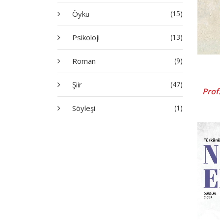
Öykü
(15)
Psikoloji
(13)
Roman
(9)
Şiir
(47)
Prof
Söyleşi
(1)