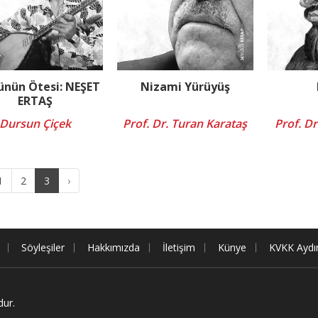
ünün Ötesi: NEŞET
Nizami Yürüyüş
ERTAŞ
Dursun Çiçek
Prof. Dr. Turan Karataş
Prof. D
1
2
3
›
Söyleşiler
Hakkımızda
İletişim
Künye
KVKK Aydı
dur.