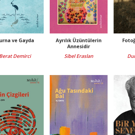
urna ve Gayda
Ayrılık Üzüntülerin
Fotoğ
Annesidir
Berat Demirci
Sibel Eraslan
Dur