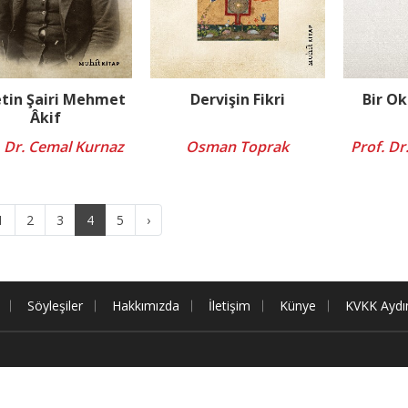
etin Şairi Mehmet
Dervişin Fikri
Bir Ok
Âkif
. Dr. Cemal Kurnaz
Osman Toprak
Prof. Dr
1
2
3
4
5
›
Söyleşiler
Hakkımızda
İletişim
Künye
KVKK Aydı
dur.