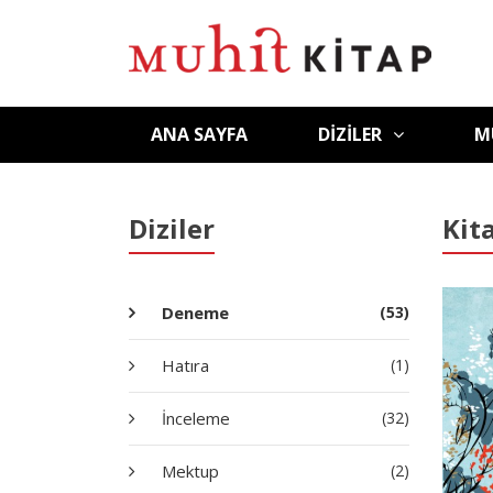
ANA SAYFA
DIZILER
M
Diziler
Kit
Deneme
(53)
Hatıra
(1)
İnceleme
(32)
Mektup
(2)