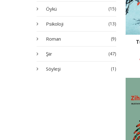
Öykü
(15)
Psikoloji
(13)
Roman
(9)
T
Şiir
(47)
Söyleşi
(1)