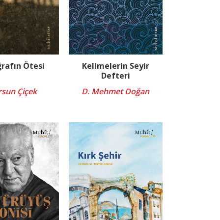
rafın Ötesi
Kelimelerin Seyir
Defteri
sun Çiçek
D. Mehmet Doğan